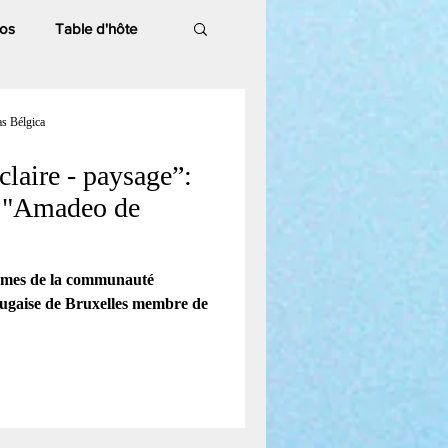
os
Table d'hôte
s Bélgica
claire - paysage”:
 Fête national PT
re "Amadeo de
emmes de la communauté