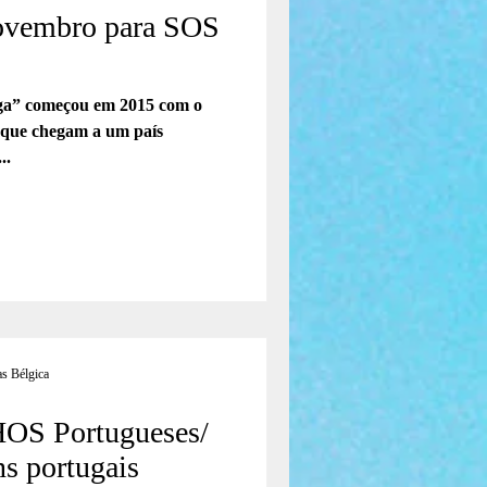
ovembro para SOS
ega” começou em 2015 com o
s que chegam a um país
..
s Bélgica
S Portugueses/
ns portugais