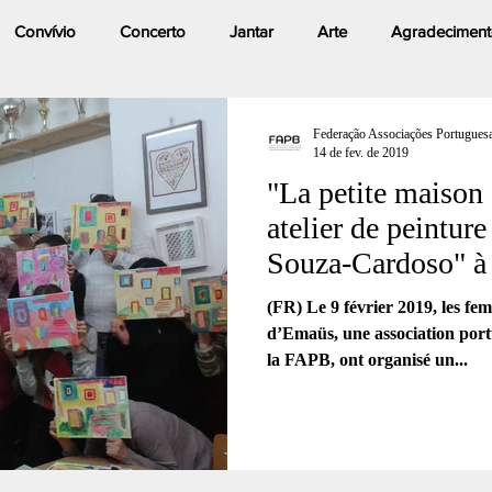
Convívio
Concerto
Jantar
Arte
Agradeciment
gem
Formação
Pintura
Empowerment
Federação Associações Portuguesa
14 de fev. de 2019
"La petite maison 
ment
Atelier
Jovens
Congresso
Dia de Portugal
atelier de peintu
Souza-Cardoso" à
ens Lusodescendentes
Cultura
Música
(FR) Le 9 février 2019, les f
d’Emaüs, une association portugaise de Bruxelles membre de
la FAPB, ont organisé un...