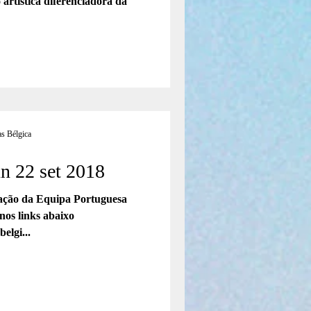
artística diferenciadora da
s Bélgica
n 22 set 2018
pação da Equipa Portuguesa
abaixo
elgi...