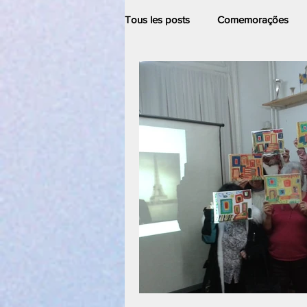
Tous les posts
Comemorações
Natal
Formation
Mensa
Capacitação/Autonomia/Empower
Comunidade Portuguesa
Jov