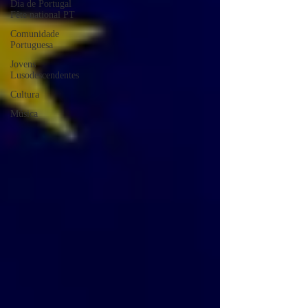
Dia de Portugal
Fête national PT
Comunidade
Portuguesa
Jovens
Lusodescendentes
Cultura
Música