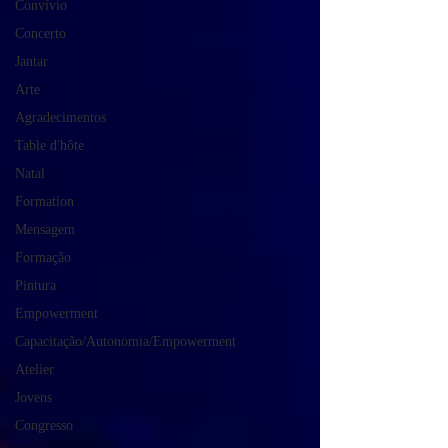
Convívio
Concerto
Jantar
Arte
Agradecimentos
Table d'hôte
Natal
Formation
Mensagem
Formação
Pintura
Empowerment
Capacitação/Autonomia/Empowerment
Atelier
Jovens
Congresso