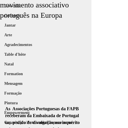
movimento associativo
Convívio
português na Europa
Concerto
Jantar
Arte
Agradecimentos
Table d'hôte
Natal
Formation
Mensagem
Formação
Pintura
As  Associações Portuguesas da FAPB 
Empowerment
receberam da Embaixada de Portugal 
um pedido de divulgação um inquérito 
Capacitação/Autonomia/Empowerment