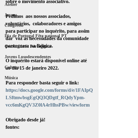
sobre o movimento associativo.
Atelier
Jovens
Pedimos  aos nossos associados, 
voluntários,  colaboradores e amigos 
Congresso
para participar no inquérito, para assim 
Dia de Portugal Fête national PT
dar  voz às necessidades da comunidade 
portuguesa na Bélgica.
Comunidade Portuguesa
Jovens Lusodescendentes
O inquérito estará disponível online até 
Cultura
ao dia 15 de janeiro 2022.
Música
Para responder basta seguir o link: 
https://docs.google.com/forms/d/e/1FAIpQ
LSftmwbsgEgQQ3QDgtf_RQdyYpm-
vcc6mKgQV3Z0lA4rHhsPBw/viewform
Obrigado desde já!
fontes: