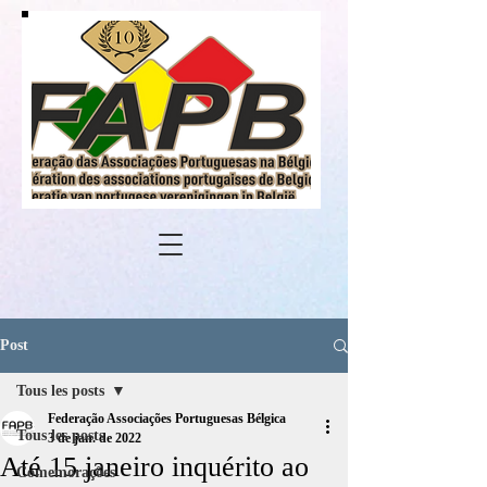
Post
Tous les posts
Federação Associações Portuguesas Bélgica
Tous les posts
3 de jan. de 2022
Até 15 janeiro inquérito ao
Comemorações