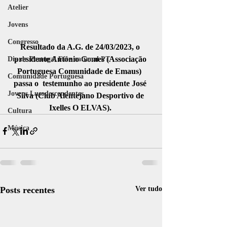
Atelier
Jovens
Congresso
Resultado da A.G. de 24/03/2023, o 
presidente António Gomes (Associação 
Dia de Portugal Fête national PT
Portuguesa Comunidade de Emaus)  
Comunidade Portuguesa
passa o  testemunho ao presidente José 
Jovens Lusodescendentes
Silva (Club Alentejano Desportivo de 
Ixelles O ELVAS). 
Cultura
Música
Posts recentes
Ver tudo