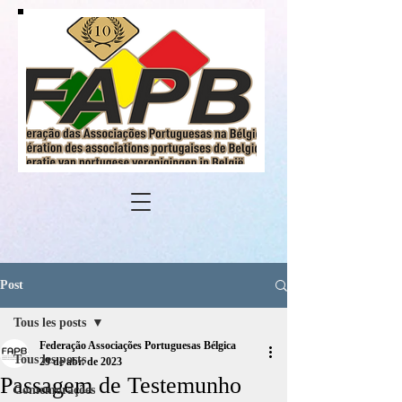
Post
Tous les posts
Federação Associações Portuguesas Bélgica
Tous les posts
29 de abr. de 2023
Passagem de Testemunho
Comemorações